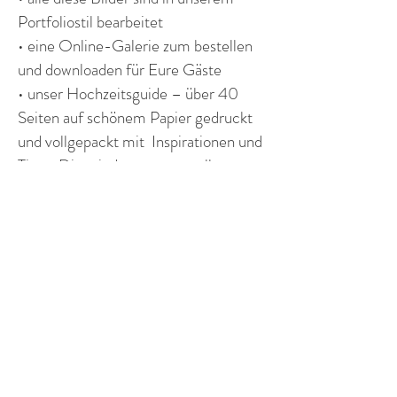
Portfoliostil bearbeitet
• eine Online-Galerie zum bestellen
und downloaden für Eure Gäste
• unser Hochzeitsguide – über 40
Seiten auf schönem Papier gedruckt
und vollgepackt mit Inspirationen und
Tipps. Dies sind unser wertvollsten
Tricks und Erfahrungen aus über 400
Hochzeiten - exklusiv für Euch!
An Werktagen, sowie an
Wochenenden außerhalb der
Hauptsaison, sind auch kleinere
Pakete möglich.
Die Hauptsaison dauert bei uns von
15.04. bis 30.10.